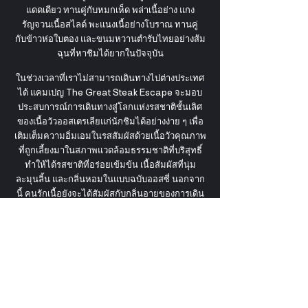
แดดเดียว ทานคู่กับหมกเห็ด พล่าเนื้อย่าง แกง
รัญจวนเนื้อสไลด์ พะแนงเนื้อย่างโบราณ ทานคู่
กับข้าวห่อใบตอง และขนมหวานตำรับไทยอย่างส้ม
ฉุนที่หาชิมได้ยากในปัจจุบัน
ในช่วงเวลาที่เราไม่สามารถเดินทางไปต่างประเทศ
ได้ แคมเปญ The Great Steak Escape จะมอบ
ประสบการณ์การเดินทางสู่โลกแห่งรสชาติชั้นเลิศ
ของเนื้อวัวออสเตรเลียแก่นักชิมได้อย่างง่าย ๆ เพื่อ
เติมเต็มความอิ่มเอมในรสสัมผัสด้วยเนื้อวัวคุณภาพ
ที่ถูกเลี้ยงมาในสภาพแวดล้อมธรรมชาติที่บริสุทธิ์
ทำให้ได้รสชาติที่อร่อยเข้มข้น เนื้อสัมผัสที่นุ่ม
ละมุนลิ้น และกลิ่นหอมในแบบฉบับออสซี่ นอกจาก
นี้ คนรักเนื้อยังจะได้สัมผัสกับกลิ่นอายของการเดิน
ทางท่องเที่ยวที่ห่างหายไปนานจากบริการห้องพัก
โรงแรมระดับ 5 ดาว ใจกลางกรุงเทพฯ และบริการ
อาหารของ Market Café by Khao โดยเชฟเชฟ
มาโนช พึ่งพร้อม ผู้ทุ่มเทสร้างสรรค์เมนูอาหารไทย
เพื่อลูกค้าด้วยวัตถุดิบคุณภาพสูง รวมถึงเนื้อวัว
ออสเตรเลียเกรดพรีเมียม ผ่านกรรมวิธีการปรุง
อย่างพิถีพิถันในทุกรายละเอียด เพื่อให้อาหารทุก