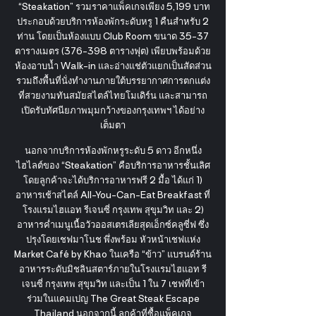
“Steakation” รวมราคาแพ็คเกจเพียง 5,199 บาท
ประกอบด้วยบริการห้องพักระดับหรู 1 คืนสำหรับ 2
ท่าน โดยเป็นห้องแบบ Club Room ขนาด 35-37
ตารางเมตร (376-398 ตารางฟุต) เพียบพร้อมด้วย
ห้องอาบน้ำ Walk-in และอ่างแช่ตัวแยกเป็นสัดส่วน
รวมถึงพื้นที่นั่งทำงานภายใต้บรรยากาศการตกแต่ง
ที่สวยงามทันสมัยสไตล์ไทยโมเดิร์น และสามารถ
เปิดรับทัศนียภาพมุมกว้างของกรุงเทพฯ ได้อย่าง
เต็มตา
นอกจากบริการห้องพักหรูระดับ 5 ดาว อีกหนึ่ง
ไฮไลต์ของ “Steakation” คือบริการอาหารชั้นเลิศ
โดยลูกค้าจะได้บริการอาหารฟรี 2 มื้อ ได้แก่ 1)
อาหารเช้าสไตล์ All-You-Can-Eat Breakfast ที่
โรงแรมไฮแอท รีเจนซี่ กรุงเทพ สุขุมวิท และ 2)
อาหารค่ำเมนูเนื้อวัวออสเตรเลียสุดเอ็กซ์คลูซี่ฟ ซึ่ง
ปรุงโดยเชฟมาโนช พึ่งพร้อม หัวหน้าเชฟแห่ง
Market Café by Khao ในเครือ “ข้าว” แบรนด์ร้าน
อาหารระดับมิชลินสตาร์ภายในโรงแรมไฮแอท รี
เจนซี่ กรุงเทพ สุขุมวิท และเป็น 1 ใน 7 เชฟที่เข้า
ร่วมในแคมเปญ The Great Steak Escape
Thailand นอกจากนี้ ลูกค้าที่ซื้อแพ็คเกจ