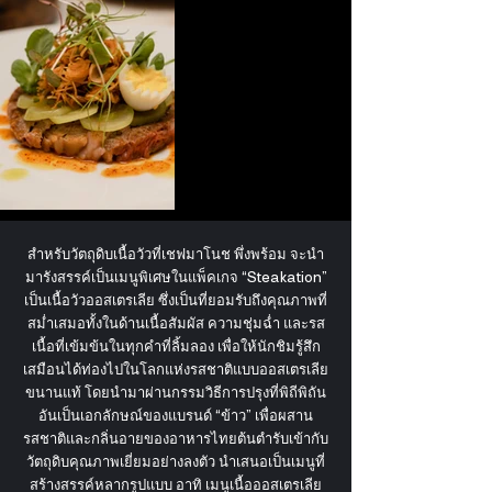
Out
of
gallery
สำหรับวัตถุดิบเนื้อวัวที่เชฟมาโนช พึ่งพร้อม จะนำ
มารังสรรค์เป็นเมนูพิเศษในแพ็คเกจ “Steakation”
เป็นเนื้อวัวออสเตรเลีย ซึ่งเป็นที่ยอมรับถึงคุณภาพที่
สม่ำเสมอทั้งในด้านเนื้อสัมผัส ความชุ่มฉ่ำ และรส
เนื้อที่เข้มข้นในทุกคำที่ลิ้มลอง เพื่อให้นักชิมรู้สึก
เสมือนได้ท่องไปในโลกแห่งรสชาติแบบออสเตรเลีย
ขนานแท้ โดยนำมาผ่านกรรมวิธีการปรุงที่พิถีพิถัน
อันเป็นเอกลักษณ์ของแบรนด์ “ข้าว” เพื่อผสาน
รสชาติและกลิ่นอายของอาหารไทยต้นตำรับเข้ากับ
วัตถุดิบคุณภาพเยี่ยมอย่างลงตัว นำเสนอเป็นเมนูที่
สร้างสรรค์หลากรูปแบบ อาทิ เมนูเนื้อออสเตรเลีย